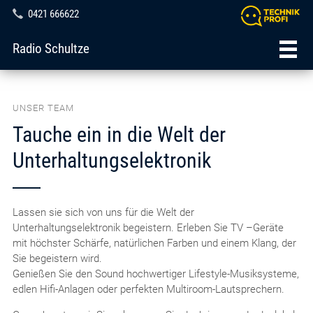
0421 666622
Radio Schultze
UNSER TEAM
Tauche ein in die Welt der
Unterhaltungselektronik
Lassen sie sich von uns für die Welt der
Unterhaltungselektronik begeistern. Erleben Sie TV –Geräte
mit höchster Schärfe, natürlichen Farben und einem Klang, der
Sie begeistern wird.
Genießen Sie den Sound hochwertiger Lifestyle-Musiksysteme,
edlen Hifi-Anlagen oder perfekten Multiroom-Lautsprechern.