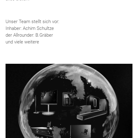
Unser Team stellt sich vor:
Inhaber: Achim Schultze
der Allrounder: B.Gräber
und viele weitere