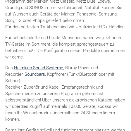
Programm der Marken Metz Classic, Metz Blue, Loewe,
Grundig und SONOS immer vorführbereit! Natülich können Sie
auf Wunsch auch Geräte der Marken Panasonic, Samsung,
Sony, LG oder Philips geliefert bekommen.
Für den perfekten TV-Abend sind wir zertifizierter HD+ Händler.
Für sehbehinderte und blinde Menschen haben wir jetzt auch
TV-Geräte im Sortiment, die komplett sprachgesteuert zu
betreiben sind! - Die Konfiguration dieser Produkte übernehmen
wir gerne.
Das
Heimkino-Sound-Systeme
, Bluray-Player und
Recorder,
Soundbars
, Kopfhörer (Funk/Bluetooth oder mit
Schnur)
Receiver, Zubehör und Kabel, Empfangstechnik und
Speichermedien zu unserem Programm gehören ist
selbstverständlich! Über unseren elektronischen Katalog haben
wir überdies Zugriff auf mehr als 10.000 Geräte, sodass wir
Ihnen Ihr Wunschprodukt innerhalb von 24 Stunden liefern
können.
Damit ihre Geräte stilvoll und funktionsgerecht platziert werden